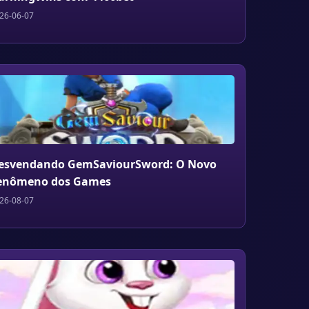
26-06-07
esvendando GemSaviourSword: O Novo
enômeno dos Games
26-08-07