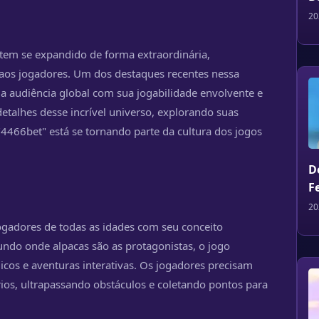
20
 tem se expandido de forma extraordinária,
 aos jogadores. Um dos destaques recentes nessa
a audiência global com sua jogabilidade envolvente e
detalhes desse incrível universo, explorando suas
4466bet" está se tornando parte da cultura dos jogos
D
F
20
gadores de todas as idades com seu conceito
undo onde alpacas são as protagonistas, o jogo
cos e aventuras interativas. Os jogadores precisam
rios, ultrapassando obstáculos e coletando pontos para