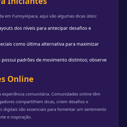
ra Iniciantes
a em FunnyAlpaca, aqui vão algumas dicas úteis:
ayouts dos níveis para antecipar desafios e
eciais como última alternativa para maximizar
 possui padrões de movimento distintos; observe
s Online
 experiência comunitária. Comunidades online têm
gadores compartilhem dicas, criem desafios e
os digitais são essenciais para fomentar um sentimento
te e inspiração.