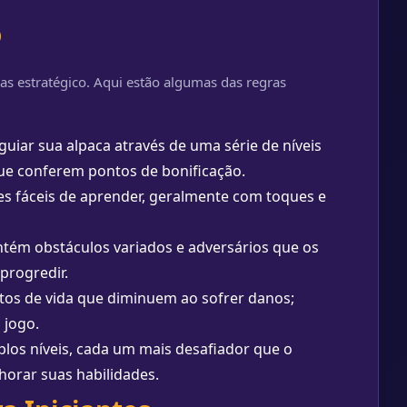
o
as estratégico. Aqui estão algumas das regras
iar sua alpaca através de uma série de níveis
que conferem pontos de bonificação.
les fáceis de aprender, geralmente com toques e
ntém obstáculos variados e adversários que os
progredir.
os de vida que diminuem ao sofrer danos;
 jogo.
plos níveis, cada um mais desafiador que o
horar suas habilidades.