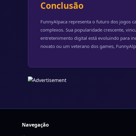
Conclusão
FunnyAlpaca representa o futuro dos jogos c
complexos. Sua popularidade crescente, vin
entretenimento digital está evoluindo para i
novato ou um veterano dos games, FunnyAlpa
Navegação