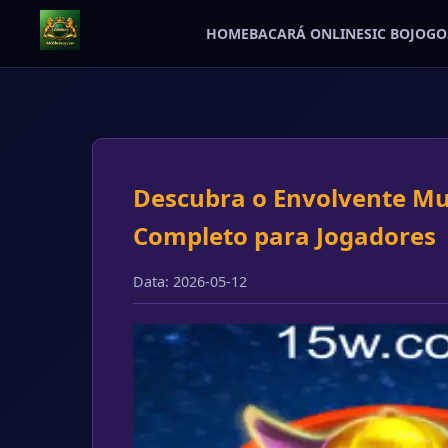
HOME
BACARÁ ONLINE
SIC BO
JOGO
Descubra o Envolvente M
Completo para Jogadores
Data: 2026-05-12