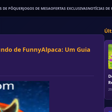
S DE PÔQUER
JOGOS DE MESA
OFERTAS EXCLUSIVAS
NOTÍCIAS DE
Úl
undo de FunnyAlpaca: Um Guia
D
R
20