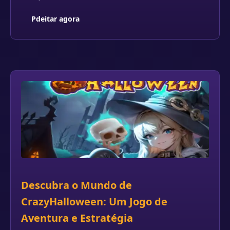
Pdeitar agora
Descubra o Mundo de
CrazyHalloween: Um Jogo de
Aventura e Estratégia