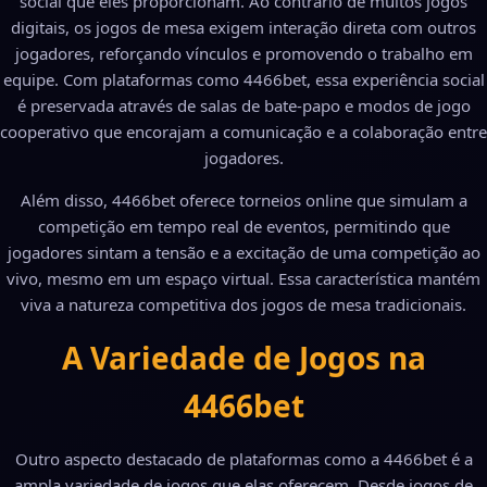
social que eles proporcionam. Ao contrário de muitos jogos
digitais, os jogos de mesa exigem interação direta com outros
jogadores, reforçando vínculos e promovendo o trabalho em
equipe. Com plataformas como 4466bet, essa experiência social
é preservada através de salas de bate-papo e modos de jogo
cooperativo que encorajam a comunicação e a colaboração entre
jogadores.
Além disso, 4466bet oferece torneios online que simulam a
competição em tempo real de eventos, permitindo que
jogadores sintam a tensão e a excitação de uma competição ao
vivo, mesmo em um espaço virtual. Essa característica mantém
viva a natureza competitiva dos jogos de mesa tradicionais.
A Variedade de Jogos na
4466bet
Outro aspecto destacado de plataformas como a 4466bet é a
ampla variedade de jogos que elas oferecem. Desde jogos de