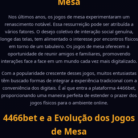
Mesa
Nos últimos anos, os jogos de mesa experimentaram um
renascimento notável. Essa ressurreição pode ser atribuída a
vários fatores. O desejo coletivo de interação social genuína,
longe das telas, tem alimentado o interesse por encontros físicos
em torno de um tabuleiro. Os jogos de mesa oferecem a
oportunidade de reunir amigos e familiares, promovendo
interações face a face em um mundo cada vez mais digitalizado.
Com a popularidade crescente desses jogos, muitos entusiastas
têm buscado formas de integrar a experiência tradicional com a
conveniência dos digitais. É aí que entra a plataforma 4466bet,
proporcionando uma maneira perfeita de estender o prazer dos
jogos físicos para o ambiente online.
4466bet e a Evolução dos Jogos
de Mesa