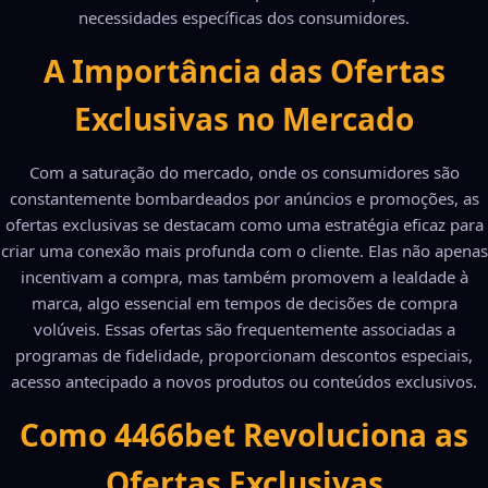
necessidades específicas dos consumidores.
A Importância das Ofertas
Exclusivas no Mercado
Com a saturação do mercado, onde os consumidores são
constantemente bombardeados por anúncios e promoções, as
ofertas exclusivas se destacam como uma estratégia eficaz para
criar uma conexão mais profunda com o cliente. Elas não apenas
incentivam a compra, mas também promovem a lealdade à
marca, algo essencial em tempos de decisões de compra
volúveis. Essas ofertas são frequentemente associadas a
programas de fidelidade, proporcionam descontos especiais,
acesso antecipado a novos produtos ou conteúdos exclusivos.
Como 4466bet Revoluciona as
Ofertas Exclusivas