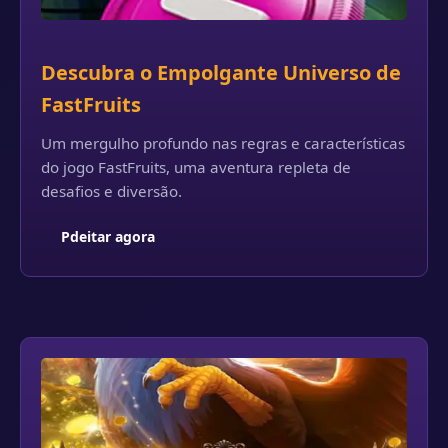
Descubra o Empolgante Universo de
FastFruits
Um mergulho profundo nas regras e características
do jogo FastFruits, uma aventura repleta de
desafios e diversão.
Pdeitar agora