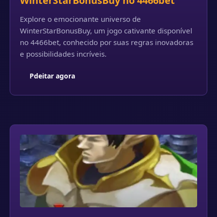
WinterStarBonusBuy no 4466bet
Explore o emocionante universo de
WinterStarBonusBuy, um jogo cativante disponível
no 4466bet, conhecido por suas regras inovadoras
e possibilidades incríveis.
Pdeitar agora