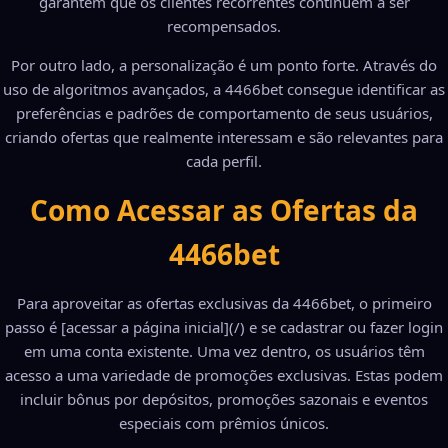
garantem que os clientes recorrentes continuem a ser
recompensados.
Por outro lado, a personalização é um ponto forte. Através do
uso de algoritmos avançados, a 4466bet consegue identificar as
preferências e padrões de comportamento de seus usuários,
criando ofertas que realmente interessam e são relevantes para
cada perfil.
Como Acessar as Ofertas da
4466bet
Para aproveitar as ofertas exclusivas da 4466bet, o primeiro
passo é [acessar a página inicial](/) e se cadastrar ou fazer login
em uma conta existente. Uma vez dentro, os usuários têm
acesso a uma variedade de promoções exclusivas. Estas podem
incluir bônus por depósitos, promoções sazonais e eventos
especiais com prêmios únicos.