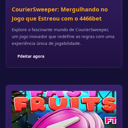
CourierSweeper: Mergulhando no
Jogo que Estreou com o 4466bet
Explore o fascinante mundo de CourierSweeper,
um jogo inovador que redefine as regras com uma
experiência única de jogabilidade.
Pdeitar agora