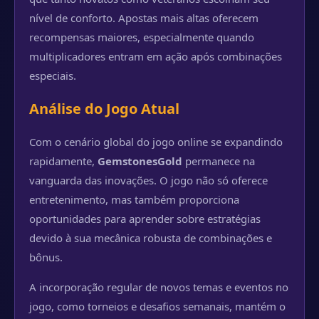
nível de conforto. Apostas mais altas oferecem
recompensas maiores, especialmente quando
multiplicadores entram em ação após combinações
especiais.
Análise do Jogo Atual
Com o cenário global do jogo online se expandindo
rapidamente,
GemstonesGold
permanece na
vanguarda das inovações. O jogo não só oferece
entretenimento, mas também proporciona
oportunidades para aprender sobre estratégias
devido à sua mecânica robusta de combinações e
bônus.
A incorporação regular de novos temas e eventos no
jogo, como torneios e desafios semanais, mantém o