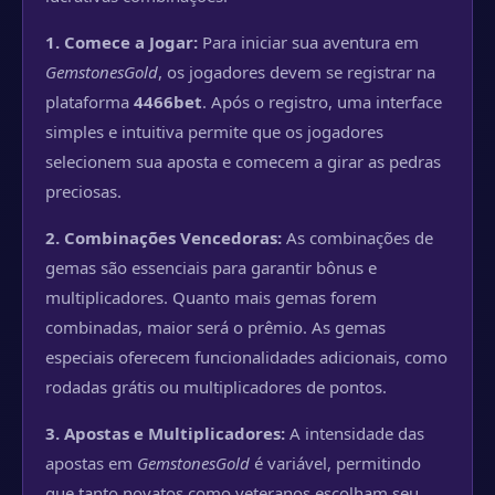
1. Comece a Jogar:
Para iniciar sua aventura em
GemstonesGold
, os jogadores devem se registrar na
plataforma
4466bet
. Após o registro, uma interface
simples e intuitiva permite que os jogadores
selecionem sua aposta e comecem a girar as pedras
preciosas.
2. Combinações Vencedoras:
As combinações de
gemas são essenciais para garantir bônus e
multiplicadores. Quanto mais gemas forem
combinadas, maior será o prêmio. As gemas
especiais oferecem funcionalidades adicionais, como
rodadas grátis ou multiplicadores de pontos.
3. Apostas e Multiplicadores:
A intensidade das
apostas em
GemstonesGold
é variável, permitindo
que tanto novatos como veteranos escolham seu