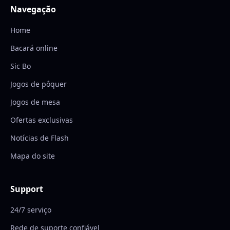
Navegação
Home
Bacará online
Sic Bo
Jogos de pôquer
Jogos de mesa
Ofertas exclusivas
Notícias de Flash
Mapa do site
Support
24/7 serviço
Rede de suporte confiável