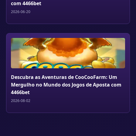
com 4466bet
2026-06-20
Descubra as Aventuras de CooCooFarm: Um
Mergulho no Mundo dos Jogos de Aposta com
4466bet
2026-08-02