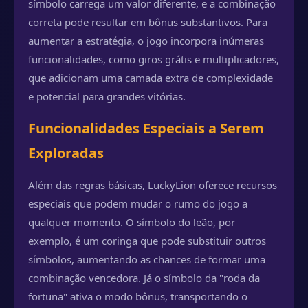
símbolo carrega um valor diferente, e a combinação
correta pode resultar em bônus substantivos. Para
aumentar a estratégia, o jogo incorpora inúmeras
funcionalidades, como giros grátis e multiplicadores,
que adicionam uma camada extra de complexidade
e potencial para grandes vitórias.
Funcionalidades Especiais a Serem
Exploradas
Além das regras básicas, LuckyLion oferece recursos
especiais que podem mudar o rumo do jogo a
qualquer momento. O símbolo do leão, por
exemplo, é um coringa que pode substituir outros
símbolos, aumentando as chances de formar uma
combinação vencedora. Já o símbolo da "roda da
fortuna" ativa o modo bônus, transportando o