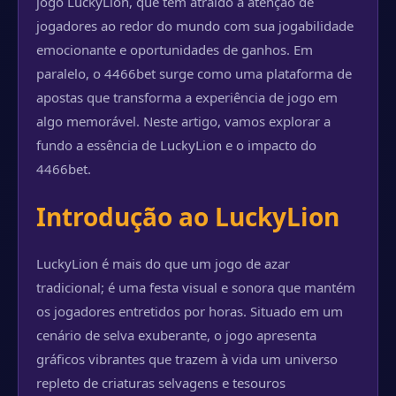
jogo LuckyLion, que tem atraído a atenção de
jogadores ao redor do mundo com sua jogabilidade
emocionante e oportunidades de ganhos. Em
paralelo, o 4466bet surge como uma plataforma de
apostas que transforma a experiência de jogo em
algo memorável. Neste artigo, vamos explorar a
fundo a essência de LuckyLion e o impacto do
4466bet.
Introdução ao LuckyLion
LuckyLion é mais do que um jogo de azar
tradicional; é uma festa visual e sonora que mantém
os jogadores entretidos por horas. Situado em um
cenário de selva exuberante, o jogo apresenta
gráficos vibrantes que trazem à vida um universo
repleto de criaturas selvagens e tesouros