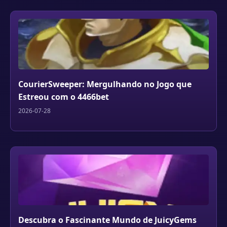
CourierSweeper: Mergulhando no Jogo que
Estreou com o 4466bet
2026-07-28
Descubra o Fascinante Mundo de JuicyGems