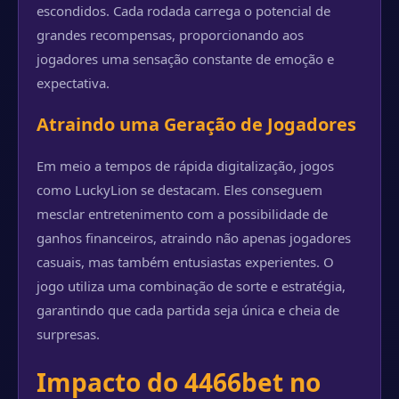
escondidos. Cada rodada carrega o potencial de
grandes recompensas, proporcionando aos
jogadores uma sensação constante de emoção e
expectativa.
Atraindo uma Geração de Jogadores
Em meio a tempos de rápida digitalização, jogos
como LuckyLion se destacam. Eles conseguem
mesclar entretenimento com a possibilidade de
ganhos financeiros, atraindo não apenas jogadores
casuais, mas também entusiastas experientes. O
jogo utiliza uma combinação de sorte e estratégia,
garantindo que cada partida seja única e cheia de
surpresas.
Impacto do 4466bet no