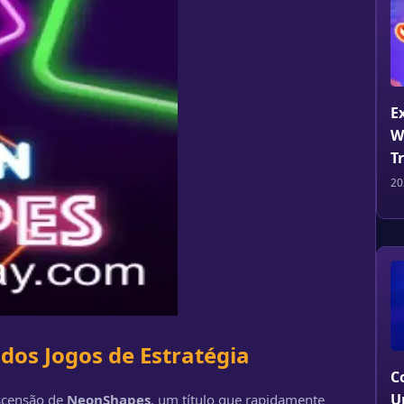
E
W
T
20
os Jogos de Estratégia
C
U
ascensão de
NeonShapes
, um título que rapidamente