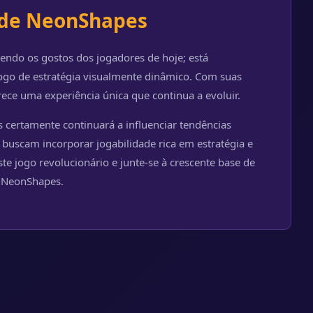
 de NeonShapes
endo os gostos dos jogadores de hoje; está
 jogo de estratégia visualmente dinâmico. Com suas
rece uma experiência única que continua a evoluir.
certamente continuará a influenciar tendências
 buscam incorporar jogabilidade rica em estratégia e
ste jogo revolucionário e junte-se à crescente base de
r NeonShapes.