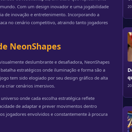
o mundo. Com um design inovador e uma jogabilidade
20
ia de inovação e entretenimento. Incorporando a
aca no cenário competitivo, atraindo tanto jogadores
 de NeonShapes
 visualmente deslumbrante e desafiadora, NeonShapes
batalha estratégicos onde iluminação e forma são a
D
q
 jogo tem sido elogiado por seu design gráfico de alta
ra criar cenários imersivos.
20
iverso onde cada escolha estratégica reflete
acidade de adaptar e prever movimentos dentro
os jogadores envolvidos e constantemente à procura