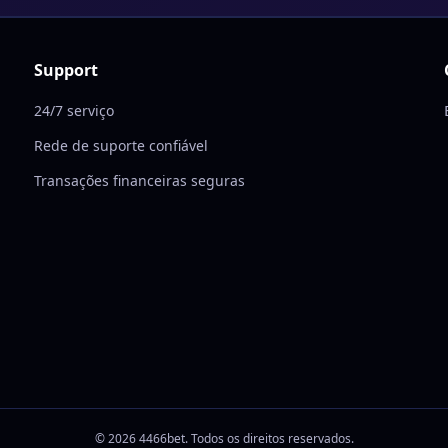
Support
24/7 serviço
Rede de suporte confiável
Transações financeiras seguras
© 2026 4466bet. Todos os direitos reservados.