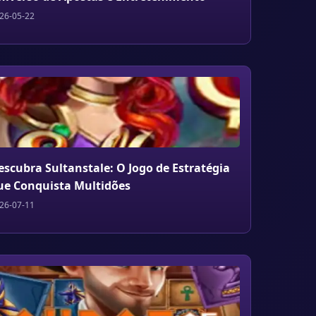
26-05-22
escubra Sultanstale: O Jogo de Estratégia
ue Conquista Multidões
26-07-11