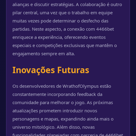
alianças e discutir estratégias. A colaboração é outro
pilar central, uma vez que o trabalho em equipe
muitas vezes pode determinar o desfecho das
partidas. Neste aspecto, a conexão com 4466bet
enriquece a experiência, oferecendo eventos
especiais e competições exclusivas que mantêm o
engajamento sempre em alta.
Inovações Futuras
Os desenvolvedores de WrathofOlympus estão
constantemente incorporando feedback da
comunidade para melhorar o jogo. As próximas
atualizações prometem introduzir novos
personagens e mapas, expandindo ainda mais o
universo mitológico. Além disso, novas
funcionalidades planejadas com parceria de 4466bet