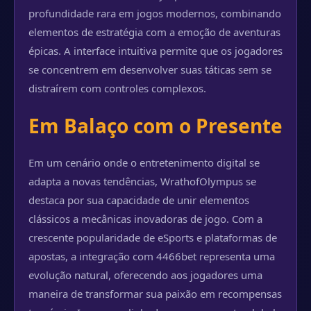
profundidade rara em jogos modernos, combinando
elementos de estratégia com a emoção de aventuras
épicas. A interface intuitiva permite que os jogadores
se concentrem em desenvolver suas táticas sem se
distraírem com controles complexos.
Em Balaço com o Presente
Em um cenário onde o entretenimento digital se
adapta a novas tendências, WrathofOlympus se
destaca por sua capacidade de unir elementos
clássicos a mecânicas inovadoras de jogo. Com a
crescente popularidade de eSports e plataformas de
apostas, a integração com 4466bet representa uma
evolução natural, oferecendo aos jogadores uma
maneira de transformar sua paixão em recompensas