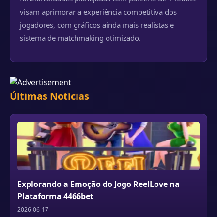
visam aprimorar a experiência competitiva dos
jogadores, com gráficos ainda mais realistas e
sistema de matchmaking otimizado.
Últimas Notícias
Explorando a Emoção do Jogo ReelLove na
Plataforma 4466bet
2026-06-17