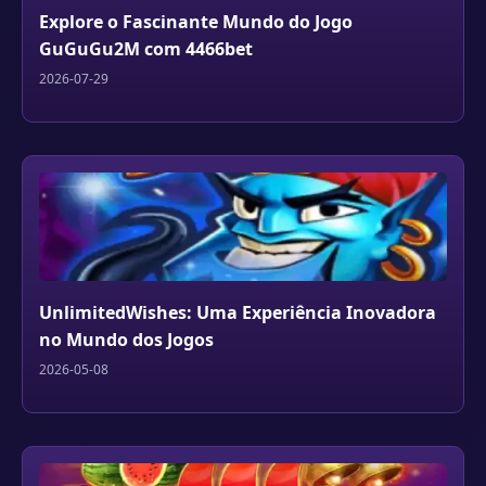
Explore o Fascinante Mundo do Jogo
GuGuGu2M com 4466bet
2026-07-29
UnlimitedWishes: Uma Experiência Inovadora
no Mundo dos Jogos
2026-05-08