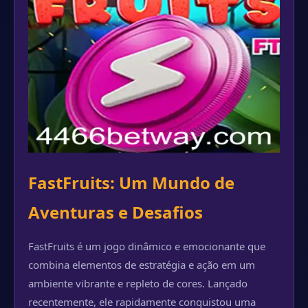
FastFruits: Um Mundo de
Aventuras e Desafios
FastFruits é um jogo dinâmico e emocionante que
combina elementos de estratégia e ação em um
ambiente vibrante e repleto de cores. Lançado
recentemente, ele rapidamente conquistou uma