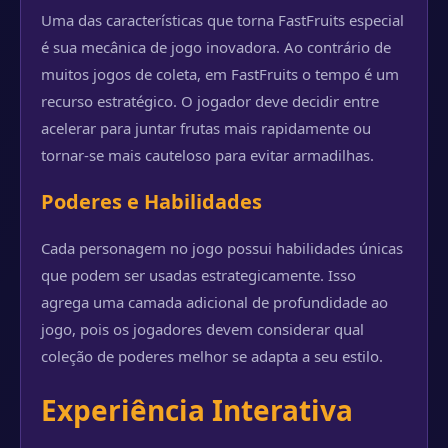
Uma das características que torna FastFruits especial
é sua mecânica de jogo inovadora. Ao contrário de
muitos jogos de coleta, em FastFruits o tempo é um
recurso estratégico. O jogador deve decidir entre
acelerar para juntar frutas mais rapidamente ou
tornar-se mais cauteloso para evitar armadilhas.
Poderes e Habilidades
Cada personagem no jogo possui habilidades únicas
que podem ser usadas estrategicamente. Isso
agrega uma camada adicional de profundidade ao
jogo, pois os jogadores devem considerar qual
coleção de poderes melhor se adapta a seu estilo.
Experiência Interativa