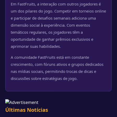
Em FastFruits, a interação com outros jogadores é
um dos pilares do jogo. Competir em torneios online
e participar de desafios semanais adiciona uma
dimensão social à experiência. Com eventos
temáticos regulares, os jogadores têm a
oportunidade de ganhar prêmios exclusivos e
aprimorar suas habilidades.
A comunidade FastFruits está em constante
crescimento, com fóruns ativos e grupos dedicados
nas mídias sociais, permitindo trocas de dicas e
discussões sobre estratégias de jogo.
Últimas Notícias