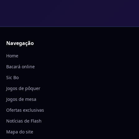
Navegação
Home
Bacará online
Sic Bo
Jogos de pôquer
Jogos de mesa
Ofertas exclusivas
Notícias de Flash
Mapa do site