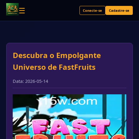
☰
Conecte-se
Cadastre-se
Descubra o Empolgante
Universo de FastFruits
Data: 2026-05-14