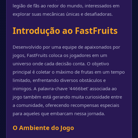
legião de fãs ao redor do mundo, interessados em
explorar suas mecânicas únicas e desafiadoras.
Introdução ao FastFruits
Desenvolvido por uma equipe de apaixonados por
jogos, FastFruits coloca os jogadores em um
universo onde cada decisão conta. O objetivo
principal é coletar o máximo de frutas em um tempo
limitado, enfrentando diversos obstáculos e
inimigos. A palavra-chave '4466bet' associada ao
jogo também está gerando muita curiosidade entre
a comunidade, oferecendo recompensas especiais
para aqueles que embarcam nessa jornada.
O Ambiente do Jogo