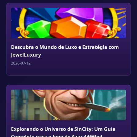
Descubra o Mundo de Luxo e Estratégia com
JewelLuxury
2026-07-12
Explorando o Universo de SinCity: Um Guia
Completo para o Jogo de Azar 4466bet